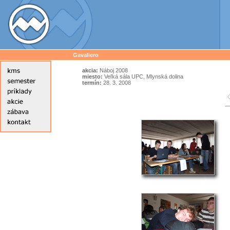
Gavaliero
akcia:
Náboj 2008
miesto:
Veľká sála UPC, Mlynská dolina
termín:
28. 3. 2008