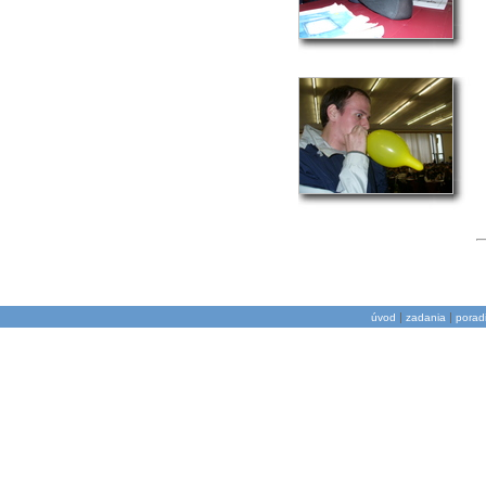
|
|
úvod
zadania
porad