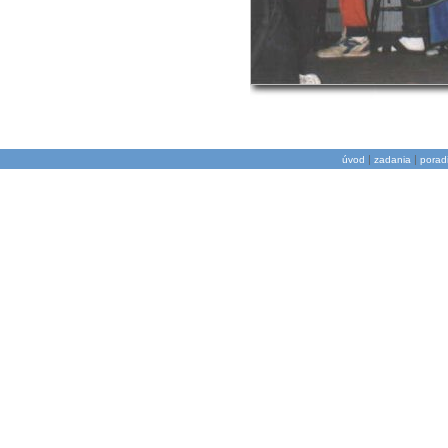
|
|
úvod
zadania
porad