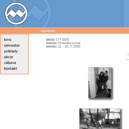
Gavaliero
akcia:
LTT 2005
miesto:
Oravská Lesná
termín:
11. - 20. 7. 2005