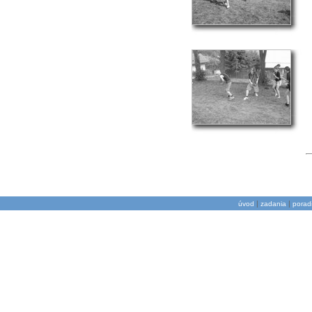
|
|
úvod
zadania
porad