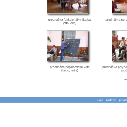
prednáška funkcionálky (katka,
prednáška nero
jeffo, edo)
prednáška polynomická veta
prednáška polynom
(kubo, rúža)
judi
|
|
úvod
zadania
porad