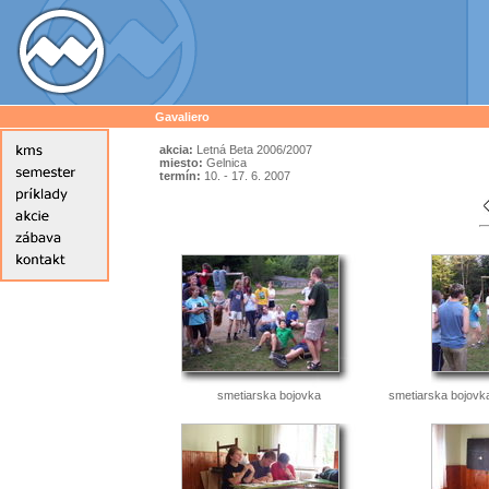
Gavaliero
akcia:
Letná Beta 2006/2007
miesto:
Gelnica
termín:
10. - 17. 6. 2007
smetiarska bojovka
smetiarska bojovka