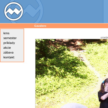
Gavaliero
smetia