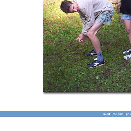
|
|
úvod
zadania
por