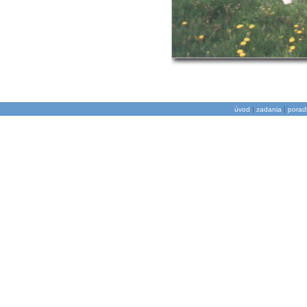
|
|
úvod
zadania
porad