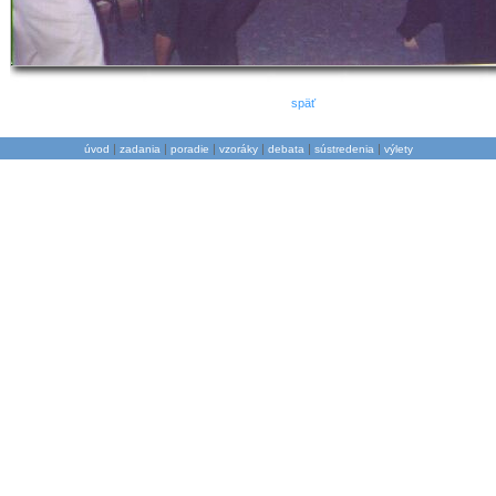
späť
|
|
|
|
|
|
úvod
zadania
poradie
vzoráky
debata
sústredenia
výlety