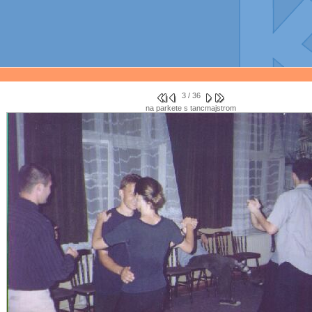
3 / 36
na parkete s tancmajstrom