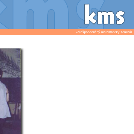
korešpondenčný matematický seminár