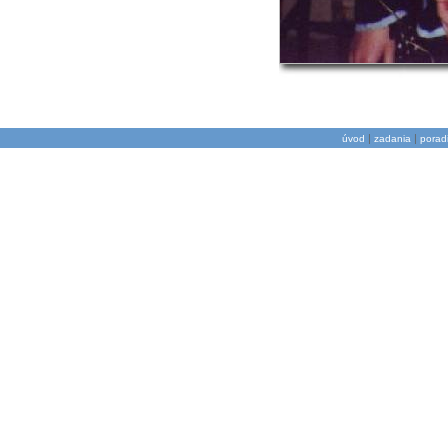
|
|
úvod
zadania
porad