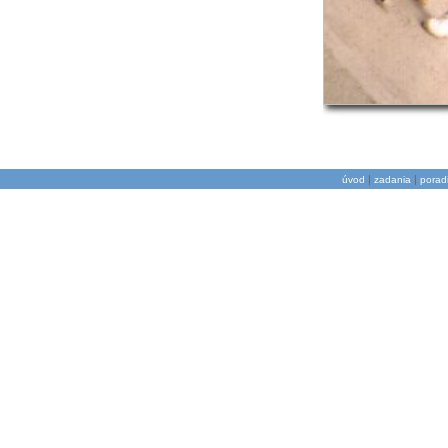
|
|
úvod
zadania
porad