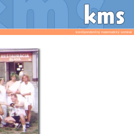
korešpondenčný matematický seminár