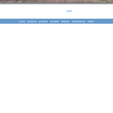
späť
|
|
|
|
|
|
úvod
zadania
poradie
vzoráky
debata
sústredenia
výlety