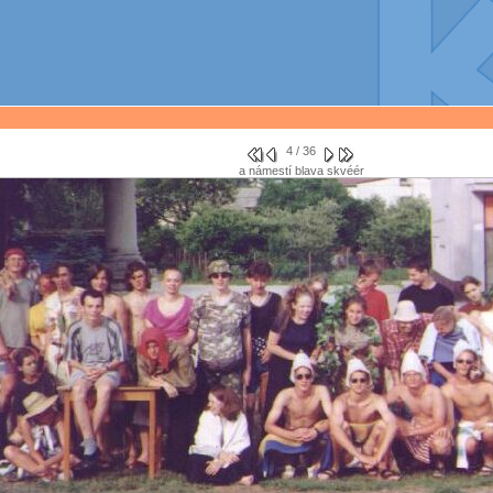
4 / 36
a námestí blava skvéér