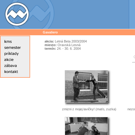
Gavaliero
akcia:
Letná Beta 2003/2004
miesto:
Oravská Lesná
termín:
24. - 30. 6. 2004
zmizni z mojej lavičky! (maťo, zuzka)
nezob