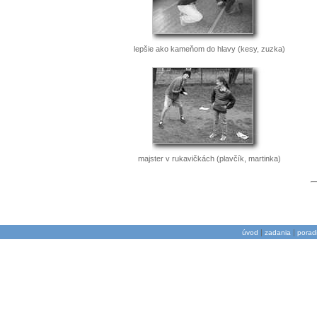
lepšie ako kameňom do hlavy (kesy, zuzka)
majster v rukavičkách (plavčík, martinka)
|
|
úvod
zadania
porad