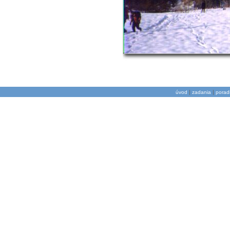
|
|
úvod
zadania
porad