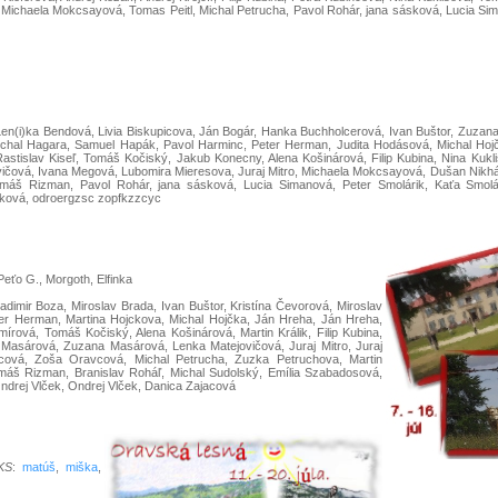
, Michaela Mokcsayová, Tomas Peitl, Michal Petrucha, Pavol Rohár, jana sásková, Lucia Siman
en(i)ka Bendová, Livia Biskupicova, Ján Bogár, Hanka Buchholcerová, Ivan Buštor, Zuzana
chal Hagara, Samuel Hapák, Pavol Harminc, Peter Herman, Judita Hodásová, Michal Hojčk
 Rastislav Kiseľ, Tomáš Kočiský, Jakub Konecny, Alena Košinárová, Filip Kubina, Nina Ku
ovičová, Ivana Megová, Lubomira Mieresova, Juraj Mitro, Michaela Mokcsayová, Dušan Nikh
Tomáš Rizman, Pavol Rohár, jana sásková, Lucia Simanová, Peter Smolárik, Kaťa Smolá
áková, odroergzsc zopfkzzcyc
 Peťo G., Morgoth, Elfinka
dimir Boza, Miroslav Brada, Ivan Buštor, Kristína Čevorová, Miroslav
er Herman, Martina Hojckova, Michal Hojčka, Ján Hreha, Ján Hreha,
mírová, Tomáš Kočiský, Alena Košinárová, Martin Králik, Filip Kubina,
asárová, Zuzana Masárová, Lenka Matejovičová, Juraj Mitro, Juraj
cová, Zoša Oravcová, Michal Petrucha, Zuzka Petruchova, Martin
máš Rizman, Branislav Roháľ, Michal Sudolský, Emília Szabadosová,
ndrej Vlček, Ondrej Vlček, Danica Zajacová
KS
:
matúš
,
miška
,