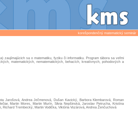
korešpondenčný matematický seminár
a) zaujímajúcich sa o matematiku, fyziku či informatiku. Program tábora sa veľmi
gických, matematických, nematematických, behacích, kreatívnych, pohodových a
Dorota Jarošová, Andrea Ječmenová, Dušan Kavický, Barbora Klembarová, Roman
ar, Martin Mores, Martin Murín, Silvia Nepšinská, Jaroslav Petrucha, Kristína
th, Richard Trembecký, Martin Vodička, Viktória Vozárová, Andrea Ženčuchová