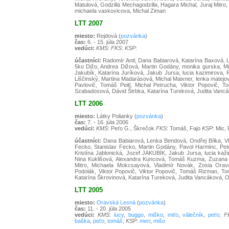
Matulová, Godzilla Mechagodzilla, Hagara Michal, Juraj Mitro
michaela vaskovicova, Michal Ziman
LTT 2007
miesto:
Rejdová (
pozvánka
)
čas:
6. - 15. júla 2007
vedúci:
KMS
:
FKS
:
KSP
:
účastníci:
Radomír Antl, Dana Babiarová, Katarína Baxová, L
5ko Dižo, Andrea Dižová, Martin Godány, monika gurska, Mi
Jakubík, Katarína Juríková, Jakub Jursa, lucia kazimirova,
Liščinský, Martina Madarásová, Michal Maixner, lenka matej
Pavlovič, Tomáš Peitl, Michal Petrucha, Viktor Popovič, 
Szabadosová, Dávid Štrbka, Katarína Tureková, Judita Vanc
LTT 2006
miesto:
Látky Polianky (
pozvánka
)
čas:
7. - 16. júla 2006
vedúci:
KMS
: Peťo G., Škrečok
FKS
: Tomáš, Fajo
KSP
: Mic,
účastníci:
Dana Babiarová, Lenka Bendová, Ondřej Bílka, Vla
Fecko, Stanislav Fecko, Martin Godány, Pavol Harminc, Pet
Kristína Jablonická, Jozef JAKUBÍK, Jakub Jursa, lucia kaži
Nina Kuklišová, Alexandra Kuncová, Tomáš Kuzma, Zuzana M
Mitro, Michaela Mokcsayová, Vladimír Novák, Zosia Orav
Podolák, Viktor Popovič, Viktor Popovič, Tomáš Rizman, To
Katarína Škrovinová, Katarína Tureková, Judita Vancáková, O
LTT 2005
miesto:
Oravská Lesná
(
pozvánka
)
čas:
11. - 20. júla 2005
vedúci:
KMS
:
lucy
,
buggo
,
miško
,
miťo
,
válečník
,
peťo
;
F
baška
,
peťo
,
tomáš
;
KSP
:
meri
,
mišo