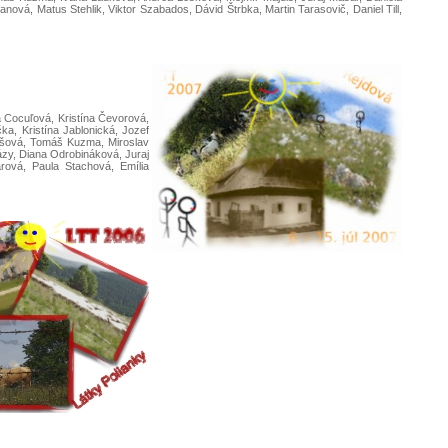
ová, Matus Stehlik, Viktor Szabados, Dávid Štrbka, Martin Tarasovič, Daniel Till,
 Cocuľová, Kristína Čevorová,
a, Kristína Jablonická, Jozef
klišová, Tomáš Kuzma, Miroslav
ázy, Diana Odrobináková, Juraj
rová, Paula Stachová, Emília