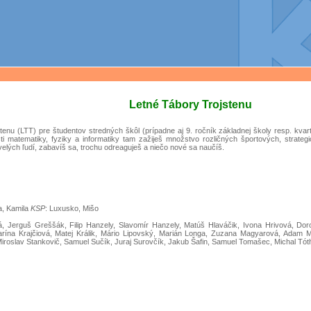
Letné Tábory Trojstenu
enu (LTT) pre študentov stredných škôl (prípadne aj 9. ročník základnej školy resp. kvart
 matematiky, fyziky a informatiky tam zažiješ množstvo rozličných športových, strate
lých ľudí, zabavíš sa, trochu odreaguješ a niečo nové sa naučíš.
a, Kamila
KSP
: Luxusko, Mišo
á, Jerguš Greššák, Filip Hanzely, Slavomír Hanzely, Matúš Hlaváčik, Ivona Hrivová, 
ína Krajčiová, Matej Králik, Mário Lipovský, Marián Longa, Zuzana Magyarová, Adam Meči
 Miroslav Stankovič, Samuel Sučík, Juraj Surovčík, Jakub Šafin, Samuel Tomašec, Michal Tó