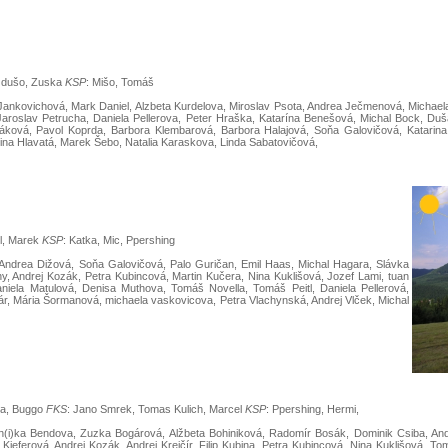
zdušo, Zuska
KSP
: Mišo, Tomáš
ankovichová, Mark Daniel, Alzbeta Kurdelova, Miroslav Psota, Andrea Ječmenová, Michael
k, Jaroslav Petrucha, Daniela Pellerova, Peter Hraška, Katarína Benešová, Michal Bock, Du
čáková, Pavol Koprda, Barbora Klembarová, Barbora Halajová, Soňa Galovičová, Katarin
ina Hlavatá, Marek Šebo, Natalia Karaskova, Linda Sabatovičová,
l, Marek
KSP
: Katka, Mic, Ppershing
Andrea Dižová, Soňa Galovičová, Palo Guričan, Emil Haas, Michal Hagara, Slávka
, Andrej Kozák, Petra Kubincová, Martin Kučera, Nina Kuklišová, Jozef Lami, tuan
niela Matulová, Denisa Muthova, Tomáš Novella, Tomáš Peitl, Daniela Pellerová,
r, Mária Šormanová, michaela vaskovicova, Petra Vlachynská, Andrej Vlček, Michal
va, Buggo
FKS
: Jano Smrek, Tomas Kulich, Marcel
KSP
: Ppershing, Hermi,
n(i)ka Bendova, Zuzka Bogárová, Alžbeta Bohiniková, Radomír Bosák, Dominik Csiba, And
Kieferová, Andrej Kozák, Andrej Krejčír, Filip Kubina, Petra Kubincová, Nina Kuklišová, 