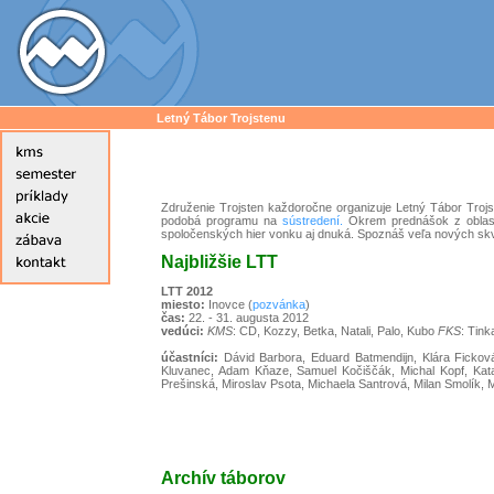
Letný Tábor Trojstenu
Združenie Trojsten každoročne organizuje Letný Tábor Trojst
podobá programu na
sústredení.
Okrem prednášok z oblasti
spoločenských hier vonku aj dnuká. Spoznáš veľa nových skve
Najbližšie LTT
LTT 2012
miesto:
Inovce (
pozvánka
)
čas:
22. - 31. augusta 2012
vedúci:
KMS
: CD, Kozzy, Betka, Natali, Palo, Kubo
FKS
: Tink
účastníci:
Dávid Barbora, Eduard Batmendijn, Klára Fickov
Kluvanec, Adam Kňaze, Samuel Kočiščák, Michal Kopf, Katar
Prešinská, Miroslav Psota, Michaela Santrová, Milan Smolík,
Archív táborov