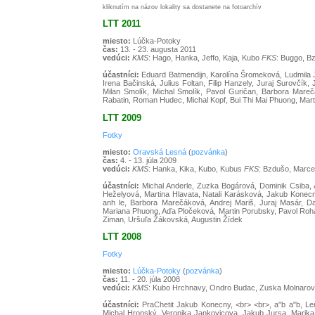
kliknutím na názov lokality sa dostanete na fotoarchív
LTT 2011
miesto:
Lúčka-Potoky
čas:
13. - 23. augusta 2011
vedúci:
KMS
: Hago, Hanka, Jeffo, Kaja, Kubo
FKS
: Buggo, B
účastníci:
Eduard Batmendijn, Karolína Šromeková, Ludmila J
Irena Bačinská, Julius Foltan, Filip Hanzely, Juraj Surovčí
Milan Smolík, Michal Smolík, Pavol Guričan, Barbora Mare
Rabatin, Roman Hudec, Michal Kopf, Bui Thi Mai Phuong, Mart
LTT 2009
Fotky
miesto:
Oravská Lesná
(
pozvánka
)
čas:
4. - 13. júla 2009
vedúci:
KMS
: Hanka, Kika, Kubo, Kubus
FKS
: Bzdušo, Marce
účastníci:
Michal Anderle, Zuzka Bogárová, Dominik Csiba, 
Heželyová, Martina Hlavata, Natali Karásková, Jakub Konecny
anh le, Barbora Marečáková, Andrej Mariš, Juraj Masár, Da
Mariana Phuong, Aďa Pločeková, Martin Porubsky, Pavol Rohá
Ziman, Uršuľa Žákovská, Augustin Žídek
LTT 2008
Fotky
miesto:
Lúčka-Potoky
(
pozvánka
)
čas:
11. - 20. júla 2008
vedúci:
KMS
: Kubo Hrchnavy, Ondro Budac, Zuska Molnaro
účastníci:
PraChetit Jakub Konecny, <br> <br>, a"b a"b, Le
Michal Hronský, Veronika Jankovicova, Jakub Jursa, Marika 