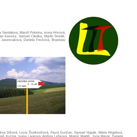
a Sandalova, Maroš Polovka, ivona Hrivová,
šan Kavický, Samuel Cibulka, Martin Smolík,
a Jasencakova, Daniela Fecková, Branislav
rea Dižová, Lucia Ďurikovičová, Pavol Guričan, Samuel Hapák, Mária Hirgelová,
Tomáš Kuzma, Ivana Lauková, Andrea Lešková, Mojmír Majdiš, Juraj Masár, Daniela