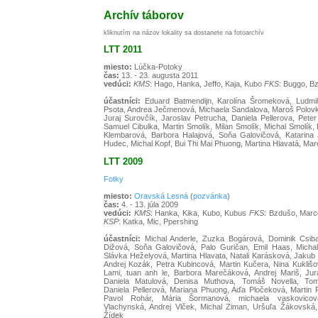
Archív táborov
kliknutím na názov lokality sa dostanete na fotoarchív
LTT 2011
miesto:
Lúčka-Potoky
čas:
13. - 23. augusta 2011
vedúci:
KMS
: Hago, Hanka, Jeffo, Kaja, Kubo
FKS
: Buggo, B
účastníci:
Eduard Batmendijn, Karolína Šromeková, Ludmila
Psota, Andrea Ječmenová, Michaela Sandalova, Maroš Polovka, 
Juraj Surovčík, Jaroslav Petrucha, Daniela Pellerova, Pet
Samuel Cibulka, Martin Smolík, Milan Smolík, Michal Smolík
Klembarová, Barbora Halajová, Soňa Galovičová, Katarina
Hudec, Michal Kopf, Bui Thi Mai Phuong, Martina Hlavatá, Ma
LTT 2009
Fotky
miesto:
Oravská Lesná
(
pozvánka
)
čas:
4. - 13. júla 2009
vedúci:
KMS
: Hanka, Kika, Kubo, Kubus
FKS
: Bzdušo, Marc
KSP
: Katka, Mic, Ppershing
účastníci:
Michal Anderle, Zuzka Bogárová, Dominik Csib
Dižová, Soňa Galovičová, Palo Guričan, Emil Haas, Micha
Slávka Heželyová, Martina Hlavata, Natali Karásková, Jakub
Andrej Kozák, Petra Kubincová, Martin Kučera, Nina Kuklišo
Lami, tuan anh le, Barbora Marečáková, Andrej Mariš, Jur
Daniela Matulová, Denisa Muthova, Tomáš Novella, Tomá
Daniela Pellerová, Mariana Phuong, Aďa Pločeková, Martin 
Pavol Rohár, Mária Šormanová, michaela vaskovicov
Vlachynská, Andrej Vlček, Michal Ziman, Uršuľa Žákovská,
Žídek