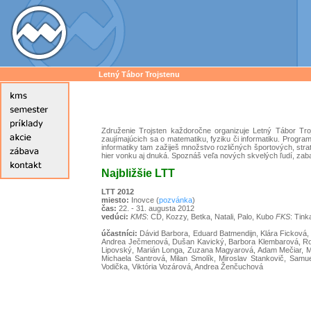
Letný Tábor Trojstenu
Združenie Trojsten každoročne organizuje Letný Tábor Troj
zaujímajúcich sa o matematiku, fyziku či informatiku. Prog
informatiky tam zažiješ množstvo rozličných športových, st
hier vonku aj dnuká. Spoznáš veľa nových skvelých ľudí, zaba
Najbližšie LTT
LTT 2012
miesto:
Inovce (
pozvánka
)
čas:
22. - 31. augusta 2012
vedúci:
KMS
: CD, Kozzy, Betka, Natali, Palo, Kubo
FKS
: Tink
účastníci:
Dávid Barbora, Eduard Batmendijn, Klára Ficková, 
Andrea Ječmenová, Dušan Kavický, Barbora Klembarová, Roma
Lipovský, Marián Longa, Zuzana Magyarová, Adam Mečiar, Mart
Michaela Santrová, Milan Smolík, Miroslav Stankovič, Samu
Vodička, Viktória Vozárová, Andrea Ženčuchová