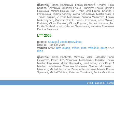
účastníci:
Dana Babiarová, Lenka Bendová, Ondřej Bílka, 
Kristína Čevorová, Miroslav Fecko, Stanislav Fecko, Martin
Hojckova, Michal Hojčka, Ján Hreha, Ján Hreha, Kristína J
kažimírová, Tomáš Kočiský, Alena Košinárová, Martin Králik, 
Tomáš Kuzma, Zuzana Masárová, Zuzana Masárová, Lenka Mate
Mokcsayová, Vladimír Novák, Zosia Oravcová, Zoša Oravcov
Podolák, Viktor Popovič, Viktor Popovič, Tomáš Rizman, To
Emília Szabadosová, Katarína Škrovinová, Katarína Tureková,
Danica Zajacová
LTT 2005
miesto:
Oravská Lesná
(
pozvánka
)
čas:
11. - 20. júla 2005
vedúci:
KMS
:
lucy
,
buggo
,
miško
,
miťo
,
válečník
,
peťo
;
FKS
mišo
účastníci:
Alena Bachratá, Miroslav Baláž, Jaroslav Bohmer
Čevorová, Peter Dižo, Veronika Dvoranová, Stanislav Fecko
Martina Hojčková, Martin Horanský, Ján Hreha, Peter Kóša, M
Martina Lobotková, Veronika Macková, Simona Marková, L
Nikodem, Michal Petrucha, Zuzana Petruchová, Marek Pivovar
Špesová, Michal Takács, Katarína Tureková, Judita Vancáko
|
|
úvod
zadania
porad