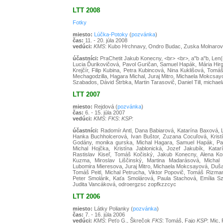
LTT 2008
Fotky
miesto:
Lúčka-Potoky
(
pozvánka
)
čas:
11. - 20. júla 2008
vedúci:
KMS
: Kubo Hrchnavy, Ondro Budac, Zuska Molnaro
účastníci:
PraChetit Jakub Konecny, <br> <br>, a"b a"b, Len
Lucia Ďurikovičová, Pavol Guričan, Samuel Hapák, Mária Hirg
Krejčír, Filip Kubina, Petra Kubincová, Nina Kuklišová, Tom
Mechagodzilla, Hagara Michal, Juraj Mitro, Michaela Mokcsayo
Szabados, Dávid Štrbka, Martin Tarasovič, Daniel Till, micha
LTT 2007
miesto:
Rejdová (
pozvánka
)
čas:
6. - 15. júla 2007
vedúci:
KMS
:
FKS
:
KSP
:
účastníci:
Radomír Antl, Dana Babiarová, Katarína Baxová, L
Hanka Buchholcerová, Ivan Buštor, Zuzana Cocuľová, Kristí
Godány, monika gurska, Michal Hagara, Samuel Hapák, Pa
Michal Hojčka, Kristína Jablonická, Jozef Jakubík, Katar
Rastislav Kiseľ, Tomáš Kočiský, Jakub Konecny, Alena Koš
Kuzma, Miroslav Liščinský, Martina Madarásová, Michal 
Lubomira Mieresova, Juraj Mitro, Michaela Mokcsayová, Duša
Tomáš Peitl, Michal Petrucha, Viktor Popovič, Tomáš Rizma
Peter Smolárik, Kaťa Smolárová, Paula Stachová, Emília S
Judita Vancáková, odroergzsc zopfkzzcyc
LTT 2006
miesto:
Látky Polianky (
pozvánka
)
čas:
7. - 16. júla 2006
vedúci:
KMS
: Peťo G., Škrečok
FKS
: Tomáš, Fajo
KSP
: Mic,