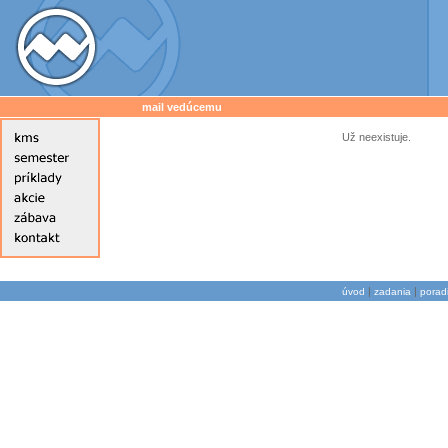
mail vedúcemu
Už neexistuje.
|
|
úvod
zadania
porad