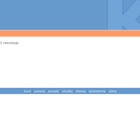
ž neexistuje.
|
|
|
|
|
|
úvod
zadania
poradie
vzoráky
debata
sústredenia
výlety