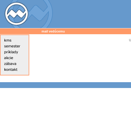
mail vedúcemu
U