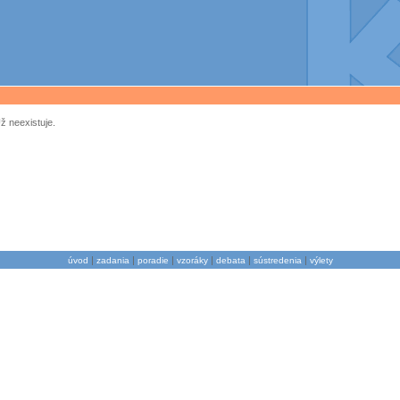
ž neexistuje.
|
|
|
|
|
|
úvod
zadania
poradie
vzoráky
debata
sústredenia
výlety