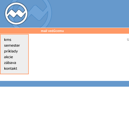
mail vedúcemu
U