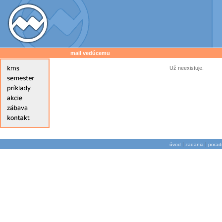
mail vedúcemu
Už neexistuje.
|
|
úvod
zadania
porad