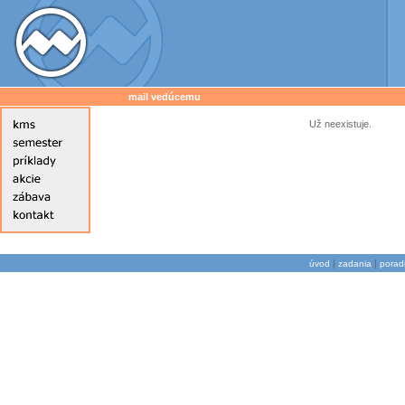
mail vedúcemu
Už neexistuje.
|
|
úvod
zadania
porad