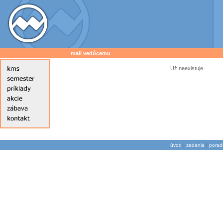
mail vedúcemu
Už neexistuje.
|
|
úvod
zadania
porad