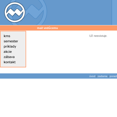
mail vedúcemu
Už neexistuje.
|
|
úvod
zadania
porad