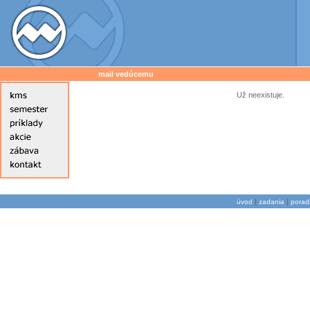
mail vedúcemu
Už neexistuje.
|
|
úvod
zadania
porad