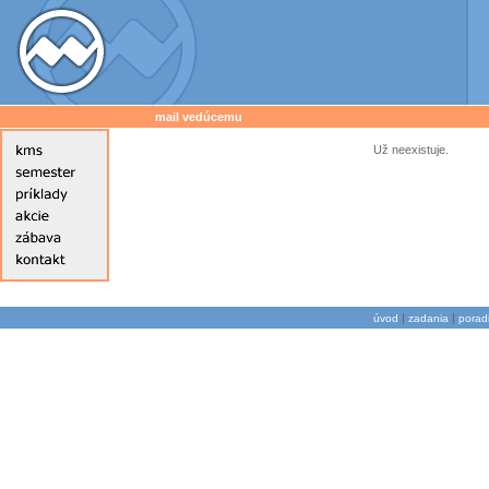
mail vedúcemu
Už neexistuje.
|
|
úvod
zadania
porad