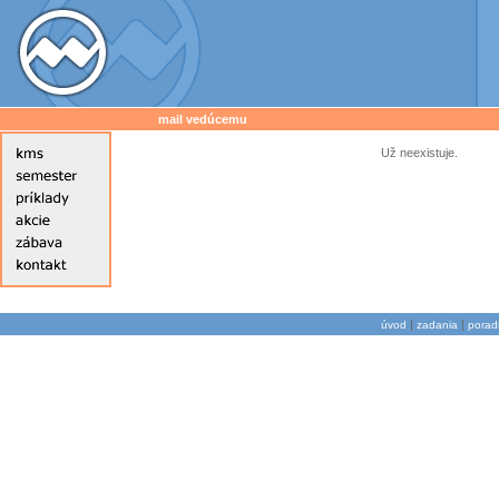
mail vedúcemu
Už neexistuje.
|
|
úvod
zadania
porad