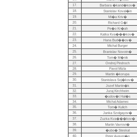
17.
Barbara �kand�kov�
18.
Stanislav Koval�in
19.
Mi�a Kriv�
20.
Richard G�l
21.
Pe�o Kr�ah
22.
Katka Kva���kov�
23.
Hana Bud��ov�
24.
Michal Burger
25.
Branislav Novotn�
26.
Tom� M�nik
27.
Ondrej Pindroch
28.
Pavol Mizla
29.
Martin �korupa
30.
Stanislava Soj�kov�
31.
Jozef Martin�k
32.
Juraj Kirchheim
33.
�udov�t Hal�s
34.
Michal Adamec
35.
Tom� Kulich
36.
Janka Szolgayov�
37.
Zuzka Kva���kov�
38.
Martin Vavrovi�
39.
�ubo� Steskal
40.
Peter August�n