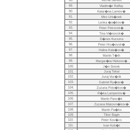
88.
Michal Sanislo
89.
Vladim�r Raffay
90.
Katar�na Lamiov�
91.
Miro Urb�nek
92.
Lenka �a�kov�
93.
Peter Petrovsk�
94.
Tina Vi�novsk�
95.
D�nes Kucsera
96.
Peter Hru�ovsk�
97.
Halina Kala�ov�
98.
Martin T�th
99.
Margar�ta Hiekeov�
100.
J�n Smrek
101.
Juraj Tekel
102.
Juraj Voz�rik
103.
Gabriel Ry�av�
104.
Zuzana Poto�kov�
105.
R�ka Lampertov�
106.
Martin Panc�k
107.
Zuzana Makovn�kov�
108.
Martin Pa�ko
109.
Tibor Bagin
110.
Peter Kov�cs
111.
Ivan Koh�t