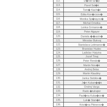
112.
D�vid Sz�p
113.
Pavel Sul�k
114.
Tom� Kach�t
115.
Edita Kov�csov�
116.
Monika Sp�tayov�
117.
Michal Omelka
118.
Lenka Grmanov�
119.
Peter Algayer
120.
Daniela ��astn�
121.
Miroslav Bukvaj
122.
Stanislava Leitmanov�
123.
Branislav Hudec
124.
Ladislav Hatyina
125.
Jozef Tinaj
126.
Peter Rendo�
127.
Martin Nov�k
128.
Andrej Belas
129.
Martin Klaudiny
130.
Janka Stebilov�
131.
J�n Kuban��k
132.
Ondrej Varga
133.
Rado �tulrajter
134.
Paul�na Kuba�ov�
135.
Luk� Stan�k
136.
Krist�na Pittnerov�