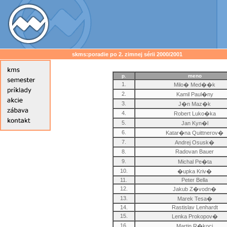
skms:poradie po 2. zimnej sérii 2000/2001
p.
meno
1.
Milo� Med��k
2.
Kamil Paul�ny
3.
J�n Maz�k
4.
Robert Luko�ka
5.
Jan Kyn�l
6.
Katar�na Quittnerov�
7.
Andrej Osusk�
8.
Radovan Bauer
9.
Michal Pe�ta
10.
�upka Kriv�
11.
Peter Bella
12.
Jakub Z�vodn�
13.
Marek Tesa�
14.
Rastislav Lenhardt
15.
Lenka Prokopov�
16.
Martin R�koci