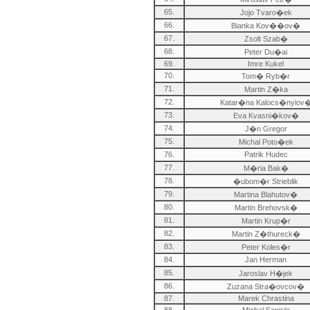
65.
Jojo Tvaro�ek
66.
Bianka Kov��ov�
67.
Zsolt Szab�
68.
Peter Du�ai
69.
Imre Kukel
70.
Tom� Ryb�r
71.
Martin Z�ka
72.
Katar�na Kalocs�nyiov
73.
Eva Kvasni�kov�
74.
J�n Gregor
75.
Michal Poto�ek
76.
Patrik Hudec
77.
M�ria Bak�
78.
�ubom�r Strieblik
79.
Martina Blahutov�
80.
Martin Brehovsk�
81.
Martin Krup�r
82.
Martin Z�thureck�
83.
Peter Koles�r
84.
Jan Herman
85.
Jaroslav H�jek
86.
Zuzana Stra�ovcov�
87.
Marek Chrastina