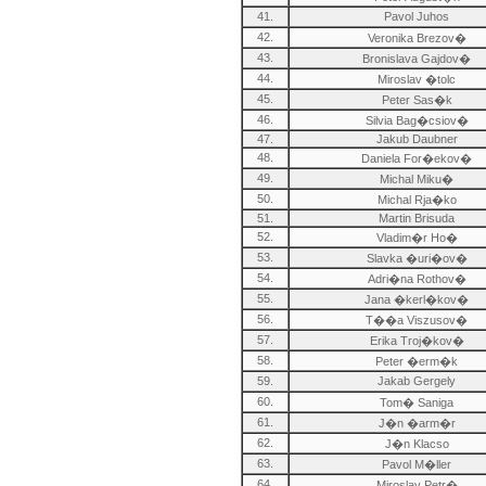
41.
Pavol Juhos
42.
Veronika Brezov�
43.
Bronislava Gajdov�
44.
Miroslav �tolc
45.
Peter Sas�k
46.
Silvia Bag�csiov�
47.
Jakub Daubner
48.
Daniela For�ekov�
49.
Michal Miku�
50.
Michal Rja�ko
51.
Martin Brisuda
52.
Vladim�r Ho�
53.
Slavka �uri�ov�
54.
Adri�na Rothov�
55.
Jana �kerl�kov�
56.
T��a Viszusov�
57.
Erika Troj�kov�
58.
Peter �erm�k
59.
Jakab Gergely
60.
Tom� Saniga
61.
J�n �arm�r
62.
J�n Klacso
63.
Pavol M�ller
64.
Miroslav Petr�