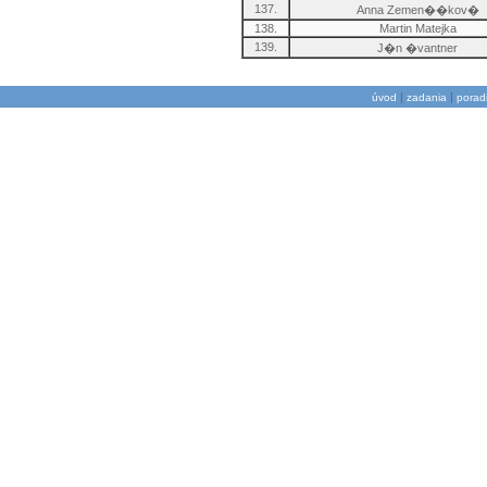
137.
Anna Zemen��kov�
138.
Martin Matejka
139.
J�n �vantner
|
|
úvod
zadania
porad