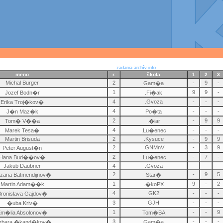
zadania
archív
info
meno
r.
škola
1
2
3
Michal Burger
2
-
9
-
Gam�a
1
9
9
-
Jozef Bodn�r
.Fi�ak
4
.Gvoza
-
-
-
Erika Troj�kov�
4
-
-
-
J�n Maz�k
Po�ta
2
-
9
9
Tom� V��a
.�iar
4
-
-
-
Marek Tesa�
.Lu�enec
Martin Brisuda
2
.Kysuce
-
9
9
2
.GNMnV
-
3
9
Peter August�n
2
-
7
-
Hana Bud��ov�
.Lu�enec
Jakub Daubner
4
.Gvoza
-
-
-
2
-
9
5
zana Batmendijnov�
Star�
1
9
-
2
Martin Adam��k
.�koPX
4
GK2
-
-
-
Bronislava Gajdov�
3
GJH
-
-
-
�uba Kriv�
1
-
-
9
m�lia Absolonov�
Tom�BA
3
-
-
-
rbara �kand�kov�
Gam�a