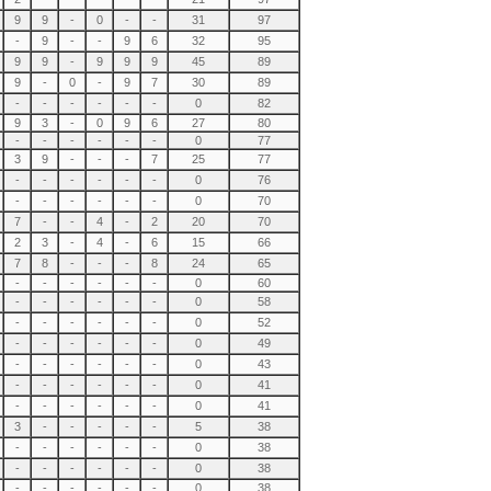
9
9
-
0
-
-
31
97
-
9
-
-
9
6
32
95
9
9
-
9
9
9
45
89
9
-
0
-
9
7
30
89
-
-
-
-
-
-
0
82
9
3
-
0
9
6
27
80
-
-
-
-
-
-
0
77
3
9
-
-
-
7
25
77
-
-
-
-
-
-
0
76
-
-
-
-
-
-
0
70
7
-
-
4
-
2
20
70
2
3
-
4
-
6
15
66
7
8
-
-
-
8
24
65
-
-
-
-
-
-
0
60
-
-
-
-
-
-
0
58
-
-
-
-
-
-
0
52
-
-
-
-
-
-
0
49
-
-
-
-
-
-
0
43
-
-
-
-
-
-
0
41
-
-
-
-
-
-
0
41
3
-
-
-
-
-
5
38
-
-
-
-
-
-
0
38
-
-
-
-
-
-
0
38
-
-
-
-
-
-
0
38