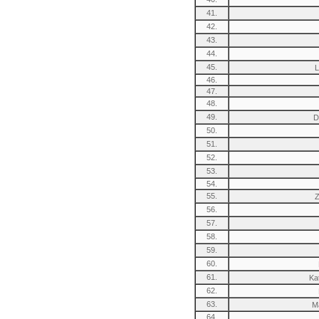
41.
42.
43.
44.
45.
L
46.
47.
48.
49.
D
50.
51.
52.
53.
54.
55.
Z
56.
57.
58.
59.
60.
61.
Ka
62.
63.
M
64.