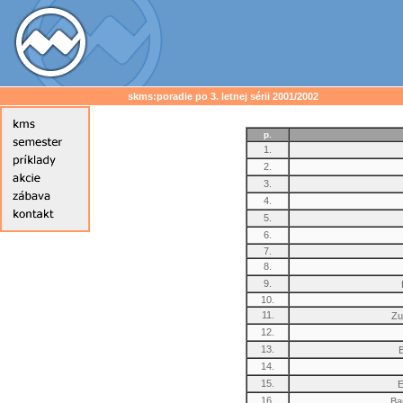
skms:poradie po 3. letnej sérii 2001/2002
p.
1.
2.
3.
4.
5.
6.
7.
8.
9.
10.
11.
Zu
12.
13.
14.
15.
E
16.
Ba