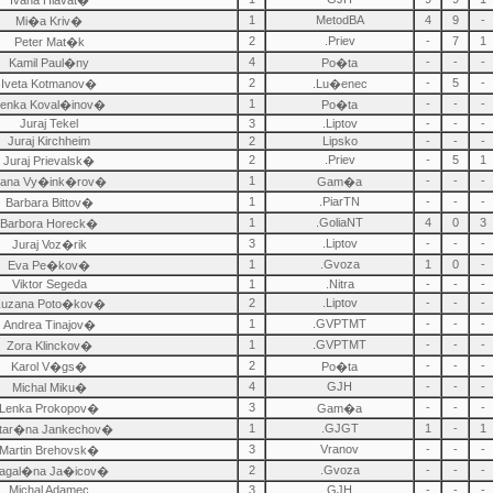
Ivana Hlavat�
1
MetodBA
4
9
-
Mi�a Kriv�
2
.Priev
-
7
1
Peter Mat�k
4
-
-
-
Kamil Paul�ny
Po�ta
2
-
5
-
Iveta Kotmanov�
.Lu�enec
1
-
-
-
enka Koval�inov�
Po�ta
Juraj Tekel
3
.Liptov
-
-
-
Juraj Kirchheim
2
Lipsko
-
-
-
2
.Priev
-
5
1
Juraj Prievalsk�
1
-
-
-
ana Vy�ink�rov�
Gam�a
1
.PiarTN
-
-
-
Barbara Bittov�
1
.GoliaNT
4
0
3
Barbora Horeck�
3
.Liptov
-
-
-
Juraj Voz�rik
1
.Gvoza
1
0
-
Eva Pe�kov�
Viktor Segeda
1
.Nitra
-
-
-
2
.Liptov
-
-
-
uzana Poto�kov�
1
.GVPTMT
-
-
-
Andrea Tinajov�
1
.GVPTMT
-
-
-
Zora Klinckov�
2
-
-
-
Karol V�gs�
Po�ta
4
GJH
-
-
-
Michal Miku�
3
-
-
-
Lenka Prokopov�
Gam�a
1
.GJGT
1
-
1
tar�na Jankechov�
3
Vranov
-
-
-
Martin Brehovsk�
2
.Gvoza
-
-
-
agal�na Ja�icov�
Michal Adamec
3
GJH
-
-
-