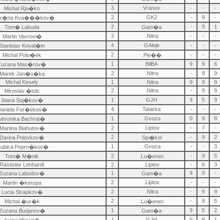
3
Vranov
-
-
-
Michal Rja�ko
2
GK2
-
9
-
ar�na Kva���kov�
2
-
9
1
Tom� Labuda
Gam�a
3
.Nitra
-
-
-
Martin Vavrovi�
4
GAleje
-
-
-
Stanislav Koval�in
2
-
-
-
Michal Poto�ek
.Pie��
1
BilBA
9
9
6
Zuzana Mas�rov�
2
.Nitra
-
9
9
Marek Jan�u�ka
Michal Kesely
1
.Nitra
9
9
9
2
.Nitra
-
9
9
Miroslav �tolc
1
GJH
9
5
9
Stana Soj�kov�
4
Tatarka
-
-
-
aniela For�ekov�
1
.Gvoza
0
9
8
Veronika Bachrat�
2
.Liptov
-
7
-
Martina Blahutov�
2
-
9
2
Darina Polovkov�
Spi�kol
1
.Gvoza
-
-
3
ubica Peprn�kov�
2
-
9
5
Tom� M�nik
.Lu�enec
Rastislav Lenhardt
2
.Liptov
-
6
3
1
9
9
-
Zuzana Labudov�
Gam�a
2
.Liptov
-
-
-
Martin �korupa
2
.Nitra
-
9
9
Lucia Strapkov�
2
-
9
5
Michal �ur�k
.Lu�enec
1
9
5
2
Zuzana Burjanov�
Gam�a
1
GJH
9
9
1