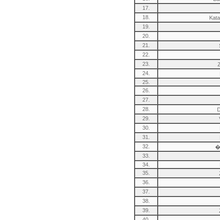
17.
18.
Kat
19.
20.
21.
22.
23.
24.
25.
26.
27.
28.
D
29.
30.
31.
32.
�
33.
34.
35.
36.
37.
38.
39.
40.