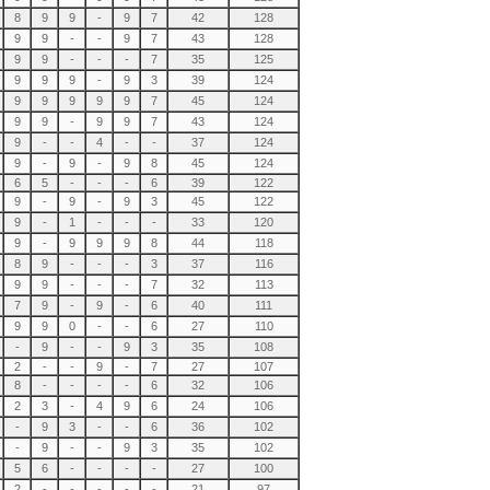
8
9
9
-
9
7
42
128
9
9
-
-
9
7
43
128
9
9
-
-
-
7
35
125
9
9
9
-
9
3
39
124
9
9
9
9
9
7
45
124
9
9
-
9
9
7
43
124
9
-
-
4
-
-
37
124
9
-
9
-
9
8
45
124
6
5
-
-
-
6
39
122
9
-
9
-
9
3
45
122
9
-
1
-
-
-
33
120
9
-
9
9
9
8
44
118
8
9
-
-
-
3
37
116
9
9
-
-
-
7
32
113
7
9
-
9
-
6
40
111
9
9
0
-
-
6
27
110
-
9
-
-
9
3
35
108
2
-
-
9
-
7
27
107
8
-
-
-
-
6
32
106
2
3
-
4
9
6
24
106
-
9
3
-
-
6
36
102
-
9
-
-
9
3
35
102
5
6
-
-
-
-
27
100
2
-
-
-
-
-
21
97