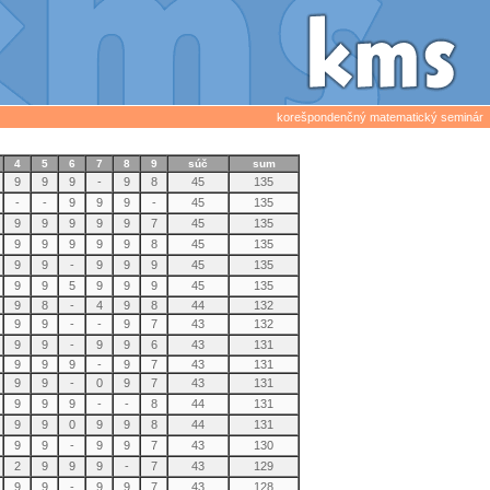
korešpondenčný matematický seminár
4
5
6
7
8
9
súč
sum
9
9
9
-
9
8
45
135
-
-
9
9
9
-
45
135
9
9
9
9
9
7
45
135
9
9
9
9
9
8
45
135
9
9
-
9
9
9
45
135
9
9
5
9
9
9
45
135
9
8
-
4
9
8
44
132
9
9
-
-
9
7
43
132
9
9
-
9
9
6
43
131
9
9
9
-
9
7
43
131
9
9
-
0
9
7
43
131
9
9
9
-
-
8
44
131
9
9
0
9
9
8
44
131
9
9
-
9
9
7
43
130
2
9
9
9
-
7
43
129
9
9
-
9
9
7
43
128