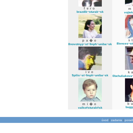
fero
m
brazdik~sturak~sk
vojte
s
pa�o
8lences~s
8novotnyp~st~fmph~uniba~sk
ivo
k
9pilis~st~fmph~uniba~sk
0behuliakova
b
mi�o
bugg
valko#sturak#sk
|
|
úvod
zadania
porad