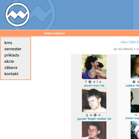
skms:vedúci
všetci
2004
2
ak má niektorý z v
f�ela
�
mcel~csc~sk
zabka~f
ga�o
cimo~ca
gazak~fmph~uniba~sk