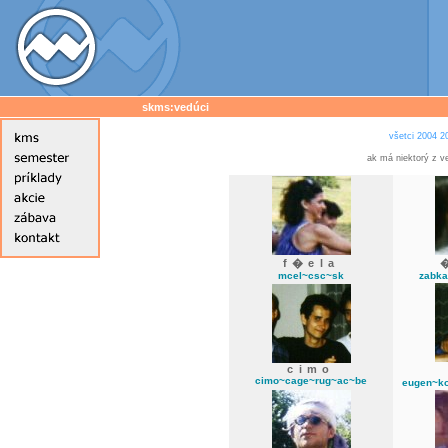
skms:vedúci
všetci
2004
2
ak má niektorý z v
f�ela
mcel~csc~sk
zabka
cimo
cimo~cage~rug~ac~be
eugen~k