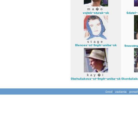
ma�o
vojtek~sturak~sk
6datel
stage
8lences~st~fmph~uniba~sk
9novotn
kay�i
0behuliakova~st~fmph~uniba~sk
0kordulia
|
|
úvod
zadania
porad