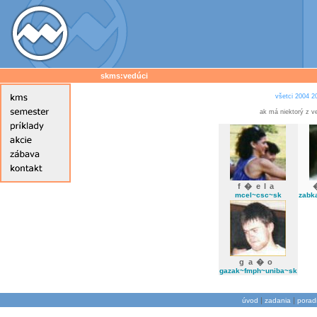
skms:vedúci
všetci
2004
2
ak má niektorý z v
f�ela
mcel~csc~sk
zabk
ga�o
gazak~fmph~uniba~sk
|
|
úvod
zadania
porad