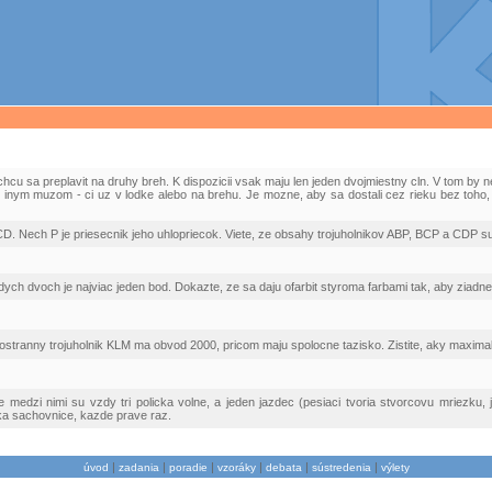
cu sa preplavit na druhy breh. K dispozicii vsak maju len jeden dvojmiestny cln. V tom by neb
 inym muzom - ci uz v lodke alebo na brehu. Je mozne, aby sa dostali cez rieku bez toho, a
. Nech P je priesecnik jeho uhlopriecok. Viete, ze obsahy trojuholnikov ABP, BCP a CDP su 
ych dvoch je najviac jeden bod. Dokazte, ze sa daju ofarbit styroma farbami tak, aby ziadne
stranny trojuholnik KLM ma obvod 2000, pricom maju spolocne tazisko. Zistite, aky maxim
 medzi nimi su vzdy tri policka volne, a jeden jazdec (pesiaci tvoria stvorcovu mriezku,
ka sachovnice, kazde prave raz.
|
|
|
|
|
|
úvod
zadania
poradie
vzoráky
debata
sústredenia
výlety