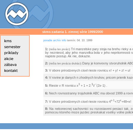
skms:zadania 1. zimnej série 1999/2000
poradie
archív
info
termín: 04. 10. 1999
1:
Tri manzelske pary stoja na brehu rieky a ch
(riešia len prváci)
by nezniesol, aby jeho manzelka bola v jeho nepritomnosti s
napiste postup. Ak nie, dokazte.
2:
Dany je konvexny stvoruholnik ABCD
(riešia len prvácia druháci)
3:
V obore prirodzenych cisel rieste rovnicu x! + y! + z! = u!
4:
V rovine je danych n zhodnych kruhov, pricom prienik kazd
3
3
5:
Rieste v R rovnicu x
+ 1 = 2.
\/¯(2x-1) .
6:
Nech rovnostranny trojuholnik ABC ma obvod 1999 a rovno
x-1
x
7:
V obore prirodzenych cisel rieste rovnicu 4
+72
+48=x!
8:
Na nekonecnej sachovnici su rozostaveni pesiaci tak, ze
pomocou ktoreho moze jazdec preskakat vsetky volne polic