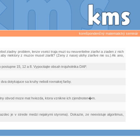
korešpondenčný matematický seminár
ol ziadny problem, lenze vsetci traja muzi su neuveritelne ziarlivi a ziaden z nich
by niektory z muzov musel ziarlit? (Zeny z nasej ulohy ziarlive nie su.) Ak ano,
postupne 15, 12 a 8. Vypocitajte obsah trojuholnika DAP.
 dva dotykajuce sa kruhy neboli rovnakej farby.
alny obvod moze mat hviezda, ktora vznikne ich zjendnoten�m.
 jazdec je v strede medzi nejakymi styroma). Dokazte, ze neexistuje algoritmus,