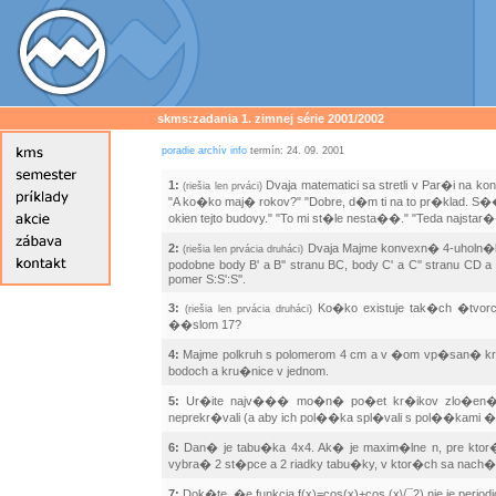
skms:zadania 1. zimnej série 2001/2002
poradie
archív
info
termín: 24. 09. 2001
1:
Dvaja matematici sa stretli v Par�i na ko
(riešia len prváci)
"A ko�ko maj� rokov?" "Dobre, d�m ti na to pr�klad. S�
okien tejto budovy." "To mi st�le nesta��." "Teda najst
2:
Dvaja Majme konvexn� 4-uholn�k AB
(riešia len prvácia druháci)
podobne body B' a B'' stranu BC, body C' a C'' stranu CD
pomer S:S':S''.
3:
Ko�ko existuje tak�ch �tvorc
(riešia len prvácia druháci)
��slom 17?
4:
Majme polkruh s polomerom 4 cm a v �om vp�san� kru�
bodoch a kru�nice v jednom.
5:
Ur�ite najv��� mo�n� po�et kr�ikov zlo�en�ch
neprekr�vali (a aby ich pol��ka spl�vali s pol��kami �
6:
Dan� je tabu�ka 4x4. Ak� je maxim�lne n, pre ktor
vybra� 2 st�pce a 2 riadky tabu�ky, v ktor�ch sa nach
7:
Dok�te, �e funkcia f(x)=cos(x)+cos (x\/¯2) nie je period