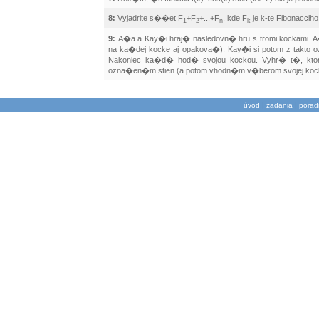
8:
Vyjadrite s��et F
+F
+...+F
, kde F
je k-te Fibonaccih
1
2
n
k
9:
A�a a Kay�i hraj� nasledovn� hru s tromi kockam
na ka�dej kocke aj opakova�). Kay�i si potom z takto o
Nakoniec ka�d� hod� svojou kockou. Vyhr� t�, kt
ozna�en�m stien (a potom vhodn�m v�berom svojej kock
|
|
úvod
zadania
porad