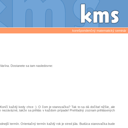
korešpondenčný matematický seminár
 Varína. Dostanete sa tam nasledovne:
. Končí každý kedy chce :). O čom je stanovačka? Tak to sa dá dočítať nižšie, ale
jme nezáväzné, takže sa prihlás v každom prípade! Prehľadný zoznam prihlásených
nejší termín. Orientačný termín každý rok je stred júla. Budúca stanovačka bude