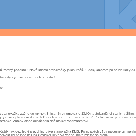
 súkromný pozemok. Nové miesto stanovačky je len trošičku ďalej smerom po prúde rieky do
 dovtedy kým sa nedostanete k bodu 1.
ov.
stanovačka začne vo štvrtok 3. júla. Stretneme sa o 13:00 na železničnej stanici v Žiline
aj ty a svoj plán nám daj vedieť, nech sa na Teba môžeme tešiť. Prihlasovanie je samozre
to stránke. Zmeny alebo odhlásenia rieš mailom webmasterovi.
Každý rok cez letné prázdniny býva stanovačka KMS. Po útrapách vždy nájdeme ten najvhod
celkom určite inde než na klasickej lúčke vo Varíne, nové miesto sa hľadá.