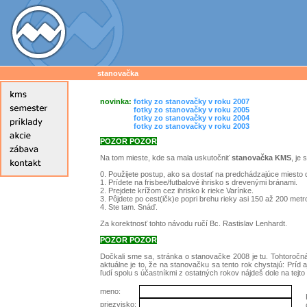
stanovačka
novinka:
fotky zo stanovačky v roku 2007
novinka:
fotky zo stanovačky v roku 2005
novinka:
fotky zo stanovačky v roku 2004
novinka:
fotky zo stanovačky v roku 2003
POZOR POZOR
Na tom mieste, kde sa mala uskutočniť
stanovačka KMS
, je
0. Použijete postup, ako sa dostať na predchádzajúce miesto
1. Prídete na frisbee/futbalové ihrisko s drevenými bránami.
2. Prejdete krížom cez ihrisko k rieke Varínke.
3. Pôjdete po cest(ičk)e popri brehu rieky asi 150 až 200 metr
4. Ste tam. Snáď.
Za korektnosť tohto návodu ručí Bc. Rastislav Lenhardt.
POZOR POZOR
Dočkali sme sa, stránka o stanovačke 2008 je tu. Tohtoročná 
aktuálne je to, že na stanovačku sa tento rok chystajú:
Príd 
ľudí spolu s účastníkmi z ostatných rokov nájdeš dole na tej
meno:
priezvisko: