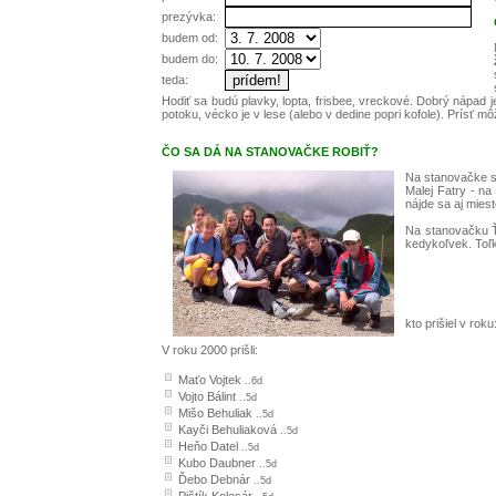
prezývka:
budem od:
budem do:
teda:
Hodiť sa budú plavky, lopta, frisbee, vreckové. Dobrý nápad j
potoku, vécko je v lese (alebo v dedine popri kofole). Prísť m
ČO SA DÁ NA STANOVAČKE ROBIŤ?
Na stanovačke st
Malej Fatry - na
nájde sa aj mies
Na stanovačku Ť
kedykoľvek. Toľko
kto prišiel v roku
V roku 2000 prišli:
Maťo Vojtek
..6d
Vojto Bálint
..5d
Mišo Behuliak
..5d
Kayči Behuliaková
..5d
Heňo Datel
..5d
Kubo Daubner
..5d
Ďebo Debnár
..5d
Pištík Kolesár