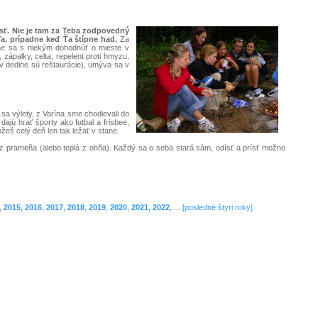
ť. Nie je tam za Teba zodpovedný
ďa, prípadne keď Ťa štípne had.
Za
dne sa s niekým dohodnúť o mieste v
, zápalky, celta, repelent proti hmyzu.
e v dedine sú reštaurácie), umýva sa v
sa výlety, z Varína sme chodievali do
jú hrať športy ako futbal a frisbee,
žeš celý deň len tak ležať v stane.
 prameňa (alebo teplá z ohňa). Každý sa o seba stará sám, odísť a prísť možno
,
2015
,
2016
,
2017
,
2018
,
2019
,
2020
,
2021
,
2022
, ...
[posledné štyri roky]