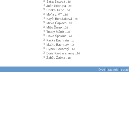
Saša Saxová
..3d
Jožo Škorupa
..3d
Hanka Tichá
..3d
Moňa z MT
..3d
Kayči Behuliaková
..2d
Mirka Čajková
..2d
Mišo Ďurák
..2d
Toudy Mánik
..2d
Slavo Špakula
..2d
Kačka Bachratá
..1d
Maťko Bachratý
..1d
Hynek Bachratý
..1d
Boris Kayčin známy
..1d
Žabčo Žabka
..1d
|
|
úvod
zadania
porad