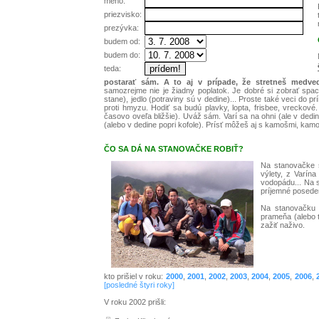
meno:
priezvisko:
prezývka:
budem od:
budem do:
teda:
postarať sám. A to aj v prípade, že stretneš medve
samozrejme nie je žiadny poplatok. Je dobré si zobrať spa
stane), jedlo (potraviny sú v dedine)... Proste také veci do pr
proti hmyzu. Hodiť sa budú plavky, lopta, frisbee, vreckové
časovo oveľa bližšie). Uváž sám. Varí sa na ohni (ale v dedi
(alebo v dedine popri kofole). Prísť môžeš aj s kamošmi, kamoš
ČO SA DÁ NA STANOVAČKE ROBIŤ?
Na stanovačke s
výlety, z Varín
vodopádu... Na s
príjemné poseden
Na stanovačku 
prameňa (alebo t
zažiť naživo.
kto prišiel v roku:
2000
,
2001
,
2002
,
2003
,
2004
,
2005
,
2006
,
[posledné štyri roky]
V roku 2002 prišli: