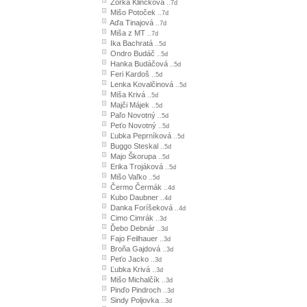
Zorka Klincková
..7d
Mišo Potoček
..7d
Aďa Tinajová
..7d
Miša z MT
..7d
Ika Bachratá
..5d
Ondro Budáč
..5d
Hanka Budáčová
..5d
Feri Kardoš
..5d
Lenka Kovalčinová
..5d
Miša Krivá
..5d
Majči Májek
..5d
Paľo Novotný
..5d
Peťo Novotný
..5d
Ľubka Peprníková
..5d
Buggo Steskal
..5d
Majo Škorupa
..5d
Erika Trojáková
..5d
Mišo Vaľko
..5d
Čermo Čermák
..4d
Kubo Daubner
..4d
Danka Foríšeková
..4d
Cimo Cimrák
..3d
Ďebo Debnár
..3d
Fajo Feilhauer
..3d
Broňa Gajdová
..3d
Peťo Jacko
..3d
Ľubka Krivá
..3d
Mišo Michalčík
..3d
Pinďo Pindroch
..3d
Sindy Poljovka
..3d