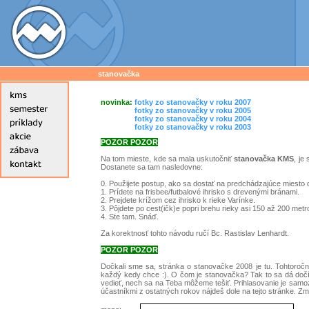
stanovačka
novinka:
fotky zo stanovačky v roku 2007
novinka:
fotky zo stanovačky v roku 2005
novinka:
fotky zo stanovačky v roku 2004
novinka:
fotky zo stanovačky v roku 2003
POZOR POZOR
Na tom mieste, kde sa mala uskutočniť
stanovačka KMS
, je
Dostanete sa tam nasledovne:
0. Použijete postup, ako sa dostať na predchádzajúce miesto
1. Prídete na frisbee/futbalové ihrisko s drevenými bránami.
2. Prejdete krížom cez ihrisko k rieke Varínke.
3. Pôjdete po cest(ičk)e popri brehu rieky asi 150 až 200 metr
4. Ste tam. Snáď.
Za korektnosť tohto návodu ručí Bc. Rastislav Lenhardt.
POZOR POZOR
Dočkali sme sa, stránka o stanovačke 2008 je tu. Tohtoročná
každý kedy chce :). O čom je stanovačka? Tak to sa dá dočíta
vedieť, nech sa na Teba môžeme tešiť. Prihlasovanie je samo
účastníkmi z ostatných rokov nájdeš dole na tejto stránke. Z