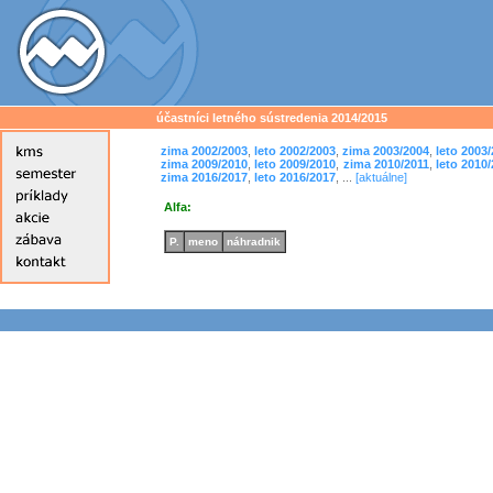
účastníci letného sústredenia 2014/2015
zima 2002/2003
,
leto 2002/2003
,
zima 2003/2004
,
leto 2003
zima 2009/2010
,
leto 2009/2010
,
zima 2010/2011
,
leto 2010
zima 2016/2017
,
leto 2016/2017
, ...
[aktuálne]
Alfa:
P.
meno
náhradnik