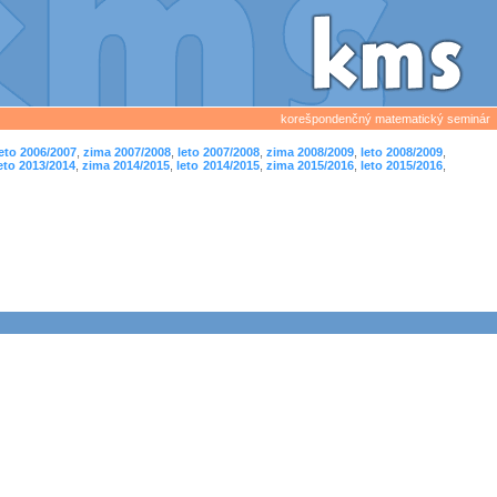
korešpondenčný matematický seminár
leto 2006/2007
,
zima 2007/2008
,
leto 2007/2008
,
zima 2008/2009
,
leto 2008/2009
,
eto 2013/2014
,
zima 2014/2015
,
leto 2014/2015
,
zima 2015/2016
,
leto 2015/2016
,