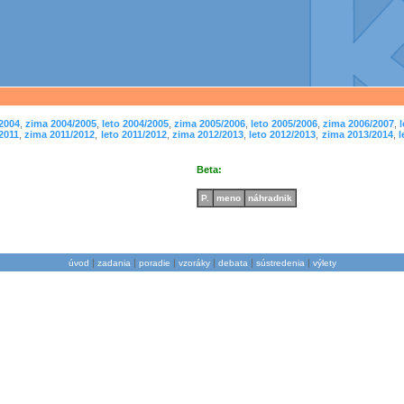
/2004
,
zima 2004/2005
,
leto 2004/2005
,
zima 2005/2006
,
leto 2005/2006
,
zima 2006/2007
,
/2011
,
zima 2011/2012
,
leto 2011/2012
,
zima 2012/2013
,
leto 2012/2013
,
zima 2013/2014
,
l
Beta:
P.
meno
náhradnik
|
|
|
|
|
|
úvod
zadania
poradie
vzoráky
debata
sústredenia
výlety