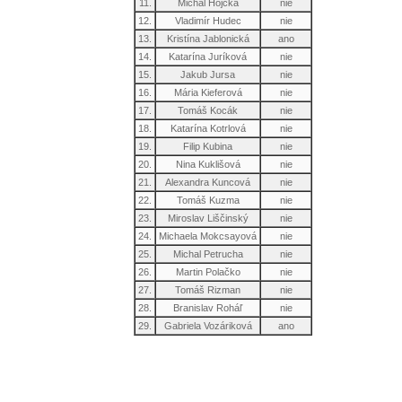
11.
Michal Hojčka
nie
12.
Vladimír Hudec
nie
13.
Kristína Jablonická
ano
14.
Katarína Juríková
nie
15.
Jakub Jursa
nie
16.
Mária Kieferová
nie
17.
Tomáš Kocák
nie
18.
Katarína Kotrlová
nie
19.
Filip Kubina
nie
20.
Nina Kuklišová
nie
21.
Alexandra Kuncová
nie
22.
Tomáš Kuzma
nie
23.
Miroslav Liščinský
nie
24.
Michaela Mokcsayová
nie
25.
Michal Petrucha
nie
26.
Martin Polačko
nie
27.
Tomáš Rizman
nie
28.
Branislav Roháľ
nie
29.
Gabriela Vozáriková
ano