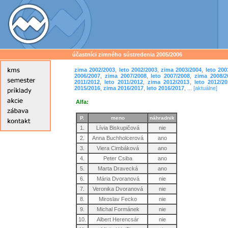
účastníci zimného sústredenia 2005/2006
zima 2002/2003
,
leto 2002/2003
,
zima 2003/2004
,
leto 200
2006/2007
,
zima 2007/2008
,
leto 2007/2008
,
zima 2008/2
2011/2012
,
leto 2011/2012
,
zima 2012/2013
,
leto 2012/20
2015/2016
,
zima 2016/2017
,
leto 2016/2017
, ...
[aktuálne]
Alfa:
P.
meno
náhradnik
1.
Lívia Biskupičová
nie
2.
Anna Buchholcerová
ano
3.
Viera Cimbáková
ano
4.
Peter Csiba
ano
5.
Marta Dravecká
ano
6.
Mária Dvoranová
nie
7.
Veronika Dvoranová
nie
8.
Miroslav Fecko
nie
9.
Michal Formánek
nie
10.
Albert Herencsár
nie