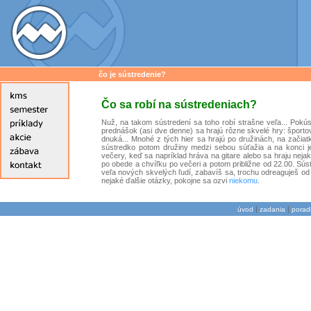
čo je sústredenie?
Čo sa robí na sústredeniach?
Nuž, na takom sústredení sa toho robí strašne veľa... Pok
prednášok (asi dve denne) sa hrajú rôzne skvelé hry: športo
dnuká... Mnohé z tých hier sa hrajú po družinách, na začiatk
sústredko potom družiny medzi sebou súťažia a na konci 
večery, keď sa napríklad hráva na gitare alebo sa hraju nejak
po obede a chvíľku po večeri a potom približne od 22.00. Súst
veľa nových skvelých ľudí, zabavíš sa, trochu odreaguješ od 
nejaké ďalšie otázky, pokojne sa ozvi
niekomu
.
|
|
úvod
zadania
porad