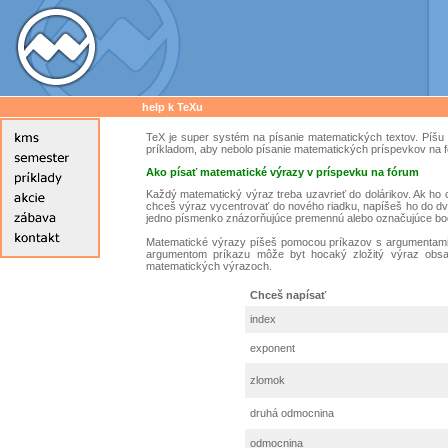
help k TeXu
TeX je super systém na písanie matematických textov. Píšu 
príkladom, aby nebolo písanie matematických príspevkov na f
Ako písať matematické výrazy v príspevku na fórum
Každý matematický výraz treba uzavrieť do dolárikov. Ak ho 
chceš výraz vycentrovať do nového riadku, napíšeš ho do dvoj
jedno písmenko znázorňujúce premennú alebo označujúce bod
Matematické výrazy píšeš pomocou príkazov s argumentami.
argumentom príkazu môže byt hocaký zložitý výraz obsahu
matematických výrazoch.
Chceš napísať
index
exponent
zlomok
druhá odmocnina
odmocnina