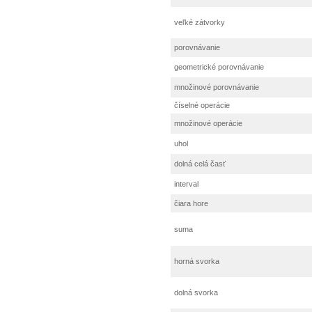
veľké zátvorky
porovnávanie
geometrické porovnávanie
množinové porovnávanie
číselné operácie
množinové operácie
uhol
dolná celá časť
interval
čiara hore
suma
horná svorka
dolná svorka