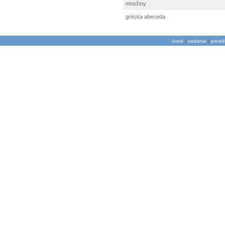
množiny
grécka abeceda
|
|
úvod
zadania
porad