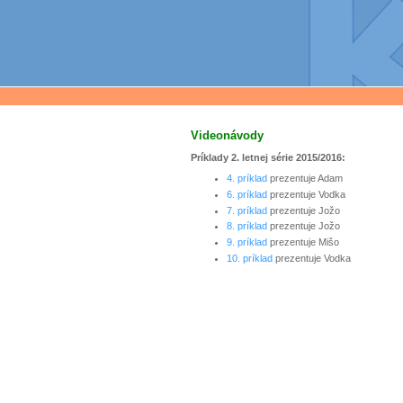
Videonávody
Príklady 2. letnej série 2015/2016:
4. prí­klad
prezentuje Adam
6. prí­klad
prezentuje Vodka
7. prí­klad
prezentuje Jožo
8. prí­klad
prezentuje Jožo
9. prí­klad
prezentuje Mišo
10. prí­klad
prezentuje Vodka