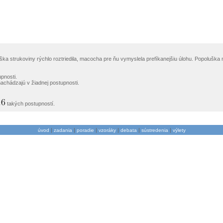
 strukoviny rýchlo roztriedila, macocha pre ňu vymyslela prefíkanejšiu úlohu. Popoluška m
pnosti.
nachádzajú v žiadnej postupnosti.
takých postupností.
|
|
|
|
|
|
úvod
zadania
poradie
vzoráky
debata
sústredenia
výlety