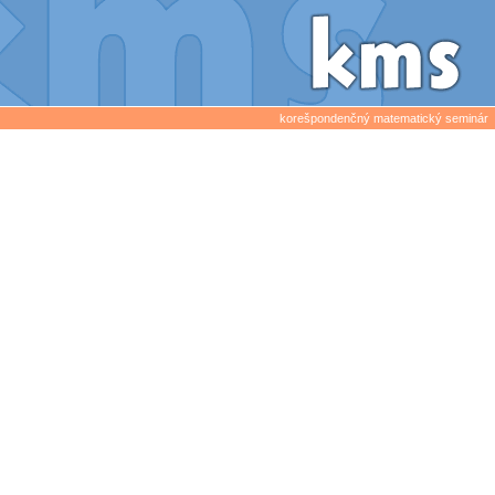
korešpondenčný matematický seminár