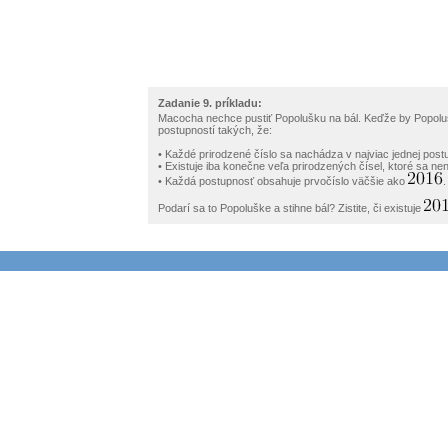
Zadanie 9. príkladu:
Macocha nechce pustiť Popolušku na bál. Keďže by Popoluška
postupností takých, že:
• Každé prirodzené číslo sa nachádza v najviac jednej postu
• Existuje iba konečne veľa prirodzených čísel, ktoré sa ne
• Každá postupnosť obsahuje prvočíslo väčšie ako
.
Podarí sa to Popoluške a stihne bál? Zistite, či existuje