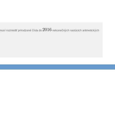
usí roztriediť prirodzené čísla do
nekonečných rastúcich aritmetických