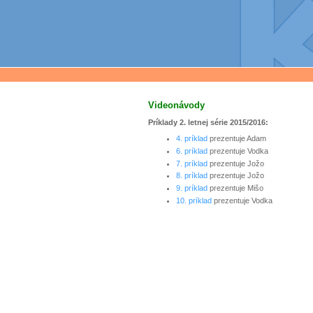
Videonávody
Príklady 2. letnej série 2015/2016:
4. prí­klad
prezentuje Adam
6. prí­klad
prezentuje Vodka
7. prí­klad
prezentuje Jožo
8. prí­klad
prezentuje Jožo
9. prí­klad
prezentuje Mišo
10. prí­klad
prezentuje Vodka