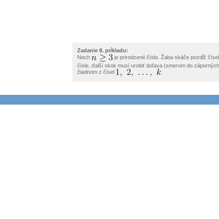
Zadanie 8. príkladu:
Nech
je prirodzené číslo. Žaba skáče pozdĺž čísel
čísle, ďalší skok musí urobiť doľava (smerom do záporných 
žiadnom z čísel
.