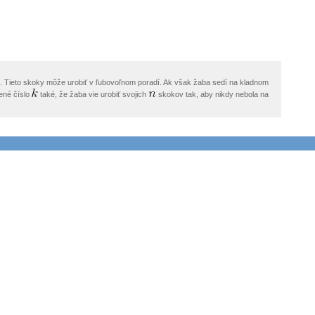
. Tieto skoky môže urobiť v ľubovoľnom poradí. Ak však žaba sedí na kladnom
zené číslo
také, že žaba vie urobiť svojich
skokov tak, aby nikdy nebola na