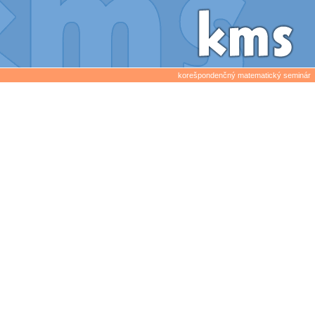
korešpondenčný matematický seminár