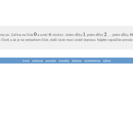
nej osi. Začína na čísle
a urobí
skokov: Jeden dĺžky
, jeden dĺžky
, ..., jeden dĺžky
čísel) a ak je na nekladnom čísle, ďalší skok musí urobiť doprava. Nájdite najväčšie prirod
|
|
|
|
|
|
úvod
zadania
poradie
vzoráky
debata
sústredenia
výlety