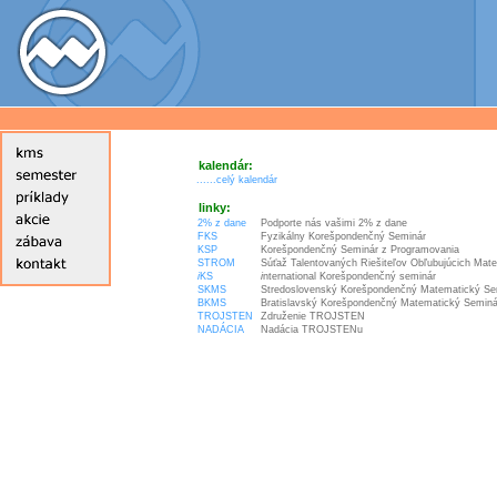
kalendár:
......celý kalendár
linky:
2% z dane
Podporte nás vašimi 2% z dane
FKS
Fyzikálny Korešpondenčný Seminár
KSP
Korešpondenčný Seminár z Programovania
STROM
Súťaž Talentovaných Riešiteľov Obľubujúcich Mat
i
KS
i
nternational Korešpondenčný seminár
SKMS
Stredoslovenský Korešpondenčný Matematický Se
BKMS
Bratislavský Korešpondenčný Matematický Seminá
TROJSTEN
Združenie TROJSTEN
NADÁCIA
Nadácia TROJSTENu