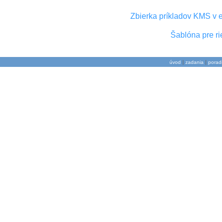
Zbierka príkladov KMS v el
Šablóna pre ri
|
|
úvod
zadania
porad