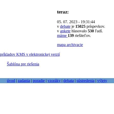
teraz:
05. 07. 2023 - 19:31:44
v
debate
je
15025
príspevkov.
v
ankete
hlasovalo
530
ľudí.
máme
139
riešiteľov.
mapa archivacie
príkladov KMS v elektronickej verzií
Šablóna pre riešenia
úvod
|
zadania
|
poradie
|
vzoráky
|
debata
|
sústredenia
|
výlety