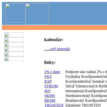
kalendár:
......celý kalendár
linky:
2% z dane
Podporte nás vašimi 2% z 
FKS
Fyzikálny Korešpondenčný
KSP
Korešpondenčný Seminár z
STROM
Súťaž Talentovaných Rieš
i
KS
i
nternational Korešponden
SKMS
Stredoslovenský Korešpon
BKMS
Bratislavský Korešponden
TROJSTEN
Združenie TROJSTEN