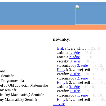
novinky:
leták
s 1. a 2. sériou
... 25. 01.
zadania
1. série
... 25. 01.
zadania
2. série
... 25. 01.
vzoráky
3. série
... 18. 12.
videonávody
3. série
... 08. 12.
Hinty
k 3. zimnej sérii
... 07. 12.
dane
vzoráky
2. série
... 20. 11.
 Seminár
videonávody
2. série
... 15. 11.
 Programovania
Hinty
k 2. zimnej sérii
... 09. 11.
iteľov Obľubujúcich Matematiku
zadania
3. série
... 19. 10.
čný seminár
vzoráky
1. série
... 19. 10.
denčný Matematický Seminár
videonávody
1. série
... 10. 10.
Hinty
k 1. zimnej sérii
... 06. 10.
čný Matematický Seminár
......viac