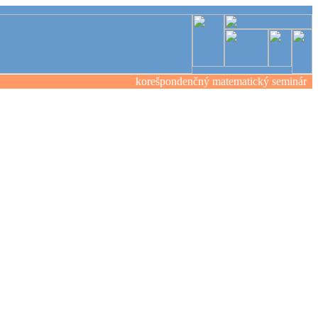
korešpondenčný matematický seminár