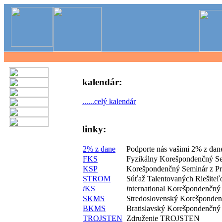
kalendár:
......celý kalendár
linky:
2% z dane
Podporte nás vašimi 2% z dan
FKS
Fyzikálny Korešpondenčný S
KSP
Korešpondenčný Seminár z P
STROM
Súťaž Talentovaných Riešite
i
KS
i
nternational Korešpondenčný
SKMS
Stredoslovenský Korešponde
BKMS
Bratislavský Korešpondenčný
TROJSTEN
Združenie TROJSTEN