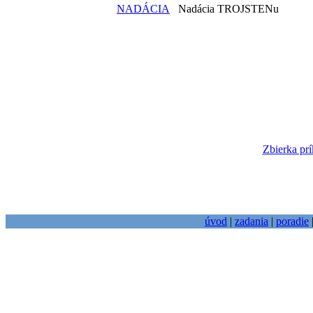
NADÁCIA
Nadácia TROJSTENu
Zbierka prí
úvod
|
zadania
|
poradie