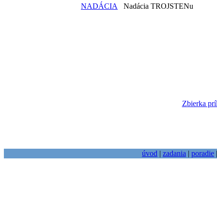
NADÁCIA
Nadácia TROJSTENu
Zbierka prí
úvod
|
zadania
|
poradie